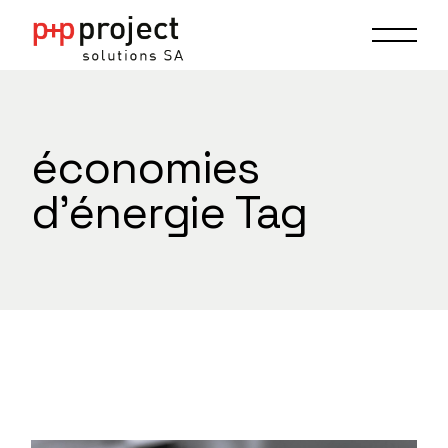
Skip
to
the
content
économies
d'énergie Tag