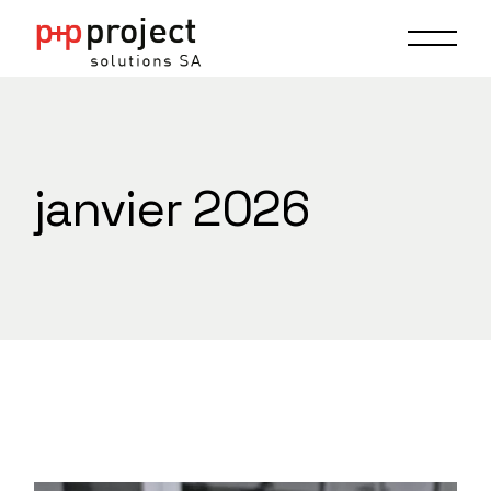
Skip
to
the
content
janvier 2026